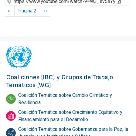
https://www.youtube.com/watch?v=W3_sv5eYy_g
Paginación
Página anterior
Siguiente página
‹‹
Página 2
››
Coaliciones (IBC) y Grupos de Trabajo
Temáticos (WG)
Coalición Temática sobre Cambio Climático y
Resiliencia
Coalición Temática sobre Crecimiento Equitativo y
Financiamiento para el Desarrollo
Coalición Temática sobre Gobernanza para la Paz, la