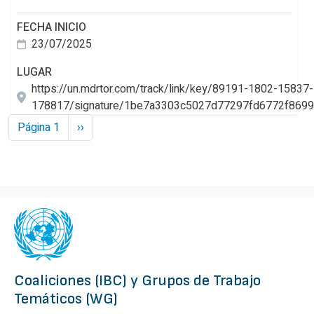
FECHA INICIO
23/07/2025
LUGAR
https://un.mdrtor.com/track/link/key/89191-1802-15837
178817/signature/1be7a3303c5027d77297fd6772f869
Paginación
Siguiente página
Página 1
››
Coaliciones (IBC) y Grupos de Trabajo
Temáticos (WG)