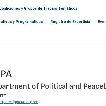
incipal
Coaliciones y Grupos de Trabajo Temáticos
rativos y Programáticos
Registro de Experticia
Even
PPA
artment of Political and Peaceb
ITE
https://dppa.un.org/en