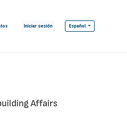
User account menu
tos
Iniciar sesión
Español
uilding Affairs